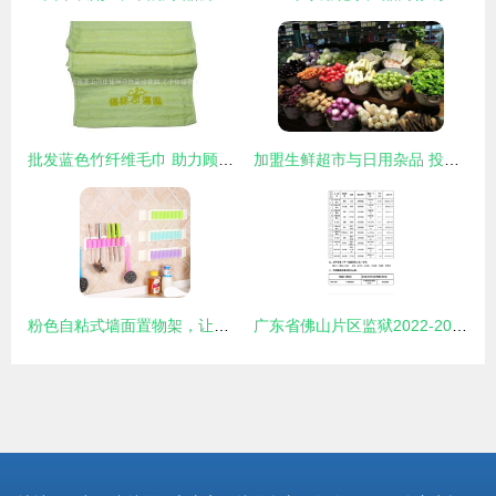
批发蓝色竹纤维毛巾 助力顾客认识神、得平安的基督教礼品新选择
加盟生鲜超市与日用杂品 投资成本与关键考量
粉色自粘式墙面置物架，让宝贝有归宿又治愈\r翻篇\r\r\n（▲出街又漂亮，你们要的自有店来源在这里哦版为成品更新）图文配套送读
广东省佛山片区监狱2022-2023年度罪犯大宗生活物资（副食及日用杂品）采购项目中标公告发布