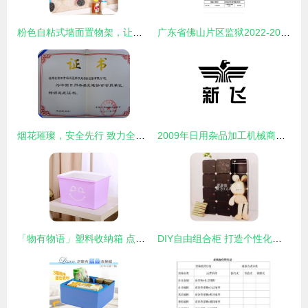
粉色自粘式墙面置物架，让宝贝有归宿又治愈\r翻篇\r\r\n（▲出街又漂亮，你们要的自有店来源在这里哦版为成品更新）图文配套送读
广东省佛山片区监狱2022-2023年度罪犯大宗生活物资（副食及日用杂品）采购项目中标公告发布
烟花璀璨，安全先行 致力全国百姓的安心燃放新篇章
2009年日用杂品加工机械商标注册查询与解析
「物有物语」塑料收纳箱 点亮日常的绚彩储物之道
DIY自由组合柜 打造个性化收纳新体验——义乌市车前草日用品批发解析