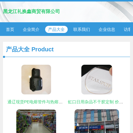
黑龙江礼换鑫商贸有限公司
首页
企业简介
产品大全
联系我们
企业信息
访客
产品大全
Product
通辽现货PE电熔管件与热熔承插管件 国标品质，安心之选
虹口日用杂品不干胶定制 价格全解析与精明选购指南