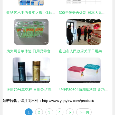
收纳艺术中的务实之选 《Lisan》尼龙布折叠式杂物收纳盒套组测评
300年传奇再焕新 日本大丸百货的转型之道
为为网首单体验 日用品零食饮料大杂烩，性价比超超市的网购新选择
密山市人民政府关于日用杂品行业发展的规划与展望
正恒70号真空杯 日用杂品市场中的保温精品
品佳P80604防潮塑料箱 多功能收纳解决方案，深圳市弘福礼品批发专业供应
如若转载，请注明出处：http://www.yqnylrw.com/product/
1
2
3
4
5
下一页