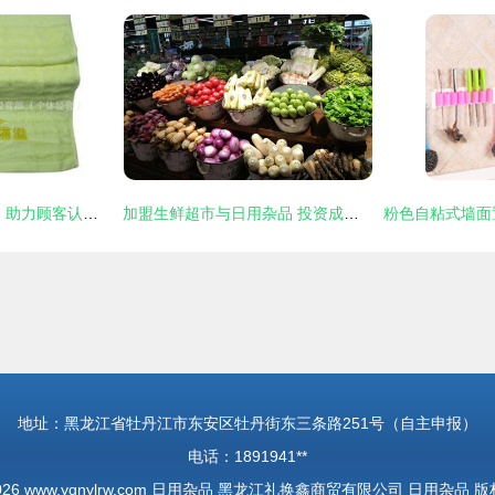
批发蓝色竹纤维毛巾 助力顾客认识神、得平安的基督教礼品新选择
加盟生鲜超市与日用杂品 投资成本与关键考量
地址：黑龙江省牡丹江市东安区牡丹街东三条路251号（自主申报）
电话：1891941**
2026
www.yqnylrw.com
日用杂品
黑龙江礼换鑫商贸有限公司
日用杂品
版