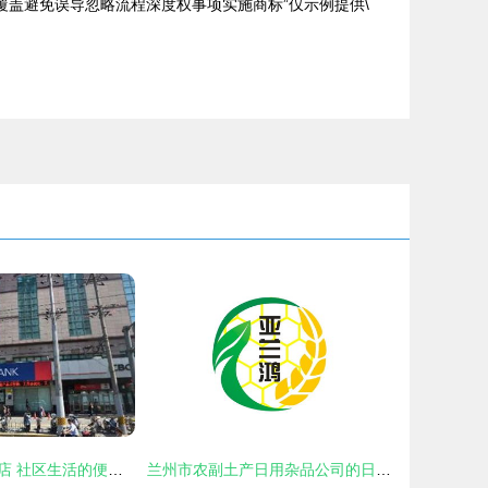
盖避免误导忽略流程深度权事项实施商标”仅示例提供\
鑫华日用杂品商店 社区生活的便利之选
兰州市农副土产日用杂品公司的日用杂品探索