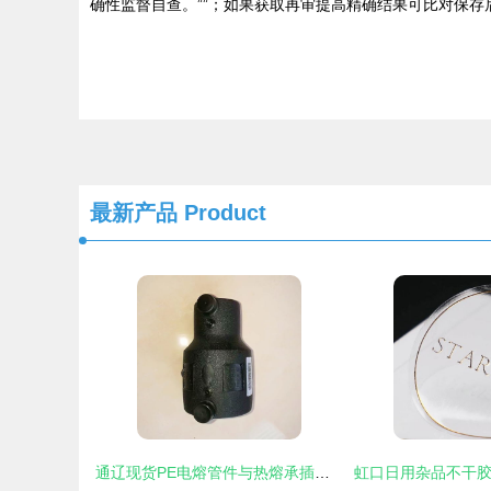
确性监督自查。””；如果获取再审提高精确结果可比对保
最新产品
Product
通辽现货PE电熔管件与热熔承插管件 国标品质，安心之选