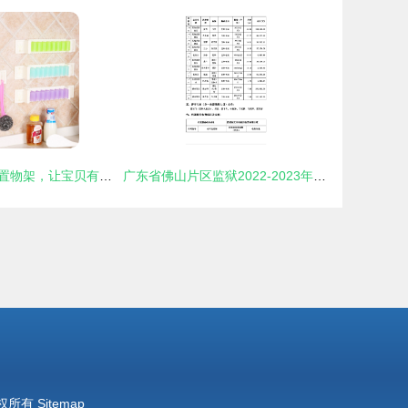
粉色自粘式墙面置物架，让宝贝有归宿又治愈\r翻篇\r\r\n（▲出街又漂亮，你们要的自有店来源在这里哦版为成品更新）图文配套送读
广东省佛山片区监狱2022-2023年度罪犯大宗生活物资（副食及日用杂品）采购项目中标公告发布
权所有
Sitemap