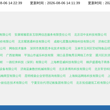
06 14:22:39
更新时间：2026-08-06 14:11:39
更新时间：2026-
有限公司
安康璀璨星辰互联网信息服务有限责任公司
北京话中友科技有限公司
价有限公司
北京耀惠通科技有限公司
成都七星瓢虫网络科技有限公司
济南亿
公司
网络技术服务
深圳市奥斯恩净化技术有限公司
玉林市玉州区官桢翔食品
司
广西玻璃钢
平顶山市诚乐科技有限
湖口县景晚秀豆网络工作室
通川区洪
柜
一路狂奔科技（深圳）有限公司
上海桦芸威科技有限公司
桐庐盛通电子商务
设备有限公司
济南蓝象数控机械有限公司
北京承博尚科技有限公司
北京常甘科
越梅商贸有限公司
昆明维燊企业管理咨询有限公司
上海辑远网络科技有限公司
今娱信息技术有限公司
宁夏呈欣代理记账集团有限公司
北京拓佰建筑工程有限公