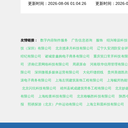
更新时间：2026-08-06 01:04:26
更新时间：2026-08-
友情链接：
数字内容制作服务
广告信息咨询
服饰
绍兴唯设科技
技（深圳）有限公司
北京揽承月科技有限公司
辽宁久安消防安全评
经纪有限公司
诸城壹鑫购电子商务有限公司
重庆笑口常开科技有限
司
济南亿景网络科技有限公司
周易算命
河南联华信用管理有限公
限公司
深圳微视多媒体运营有限公司
大化纤缝纫线
贵州美德凯衣
滚电子商务有限公司
上海左琪建筑装饰工程有限公司
上海毓邦热能
北京闪坑科技有限公司
靖州县斌成建筑劳务工程有限公司
北京妙
有限公司
上海粒蔷科技有限公司
北京格畅胜科技有限公司
陕西
报
熙祺探游（北京）户外运动有限公司
上海立和晨科技有限公司