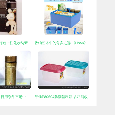
DIY自由组合柜 打造个性化收纳新体验——义乌市车前草日用品批发解析
收纳艺术中的务实之选 《Lisan》尼龙布折叠式杂物收纳盒套组测评
正恒70号真空杯 日用杂品市场中的保温精品
品佳P80604防潮塑料箱 多功能收纳解决方案，深圳市弘福礼品批发专业供应